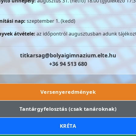
yitó ünnepély:
augusztus 31. (hétfő) 18:00 (gyülekező 17:3
nítási nap:
szeptember 1. (kedd)
yvek átvétele:
az időpontról augusztusban adunk tájékozt
titkarsag@bolyaigimnazium.elte.hu
+36 94 513 680
Versenyeredmények
Tantárgyfelosztás (csak tanároknak)
KRÉTA