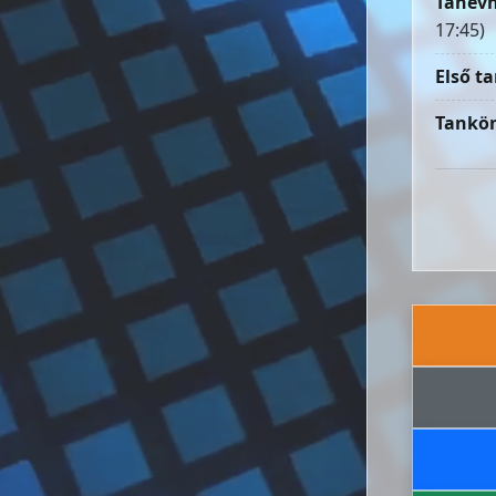
Tanévn
17:45)
Első ta
Tankön