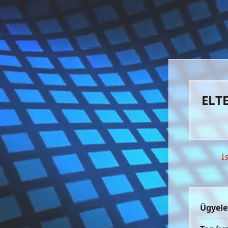
ELTE
I
Ügyele