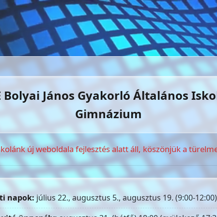
 Bolyai János Gyakorló Általános Isko
Gimnázium
skolánk új weboldala fejlesztés alatt áll, köszönjük a türelme
ti napok:
július 22., augusztus 5., augusztus 19. (9:00-12:00)