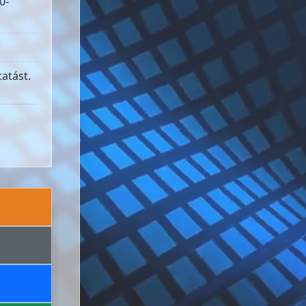
0-
atást.