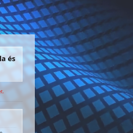
la és
t.