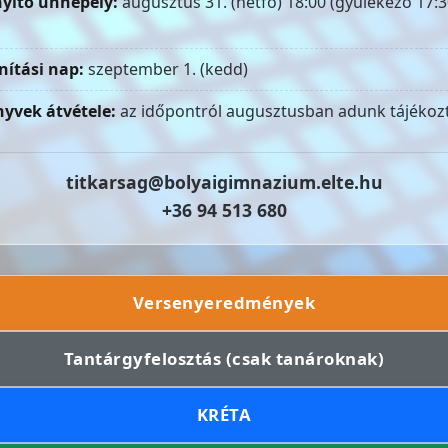
yitó ünnepély:
augusztus 31. (hétfő) 18:00 (gyülekező 17:3
nítási nap:
szeptember 1. (kedd)
yvek átvétele:
az időpontról augusztusban adunk tájékozt
titkarsag@bolyaigimnazium.elte.hu
+36 94 513 680
Versenyeredmények
Tantárgyfelosztás (csak tanároknak)
KRÉTA