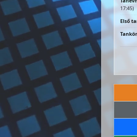
Tanévn
17:45)
Első ta
Tankön