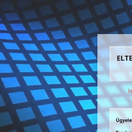
ELTE
I
Ügyele