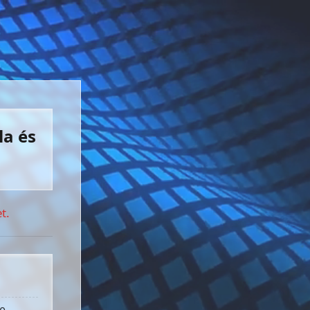
la és
t.