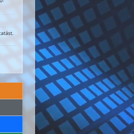
0-
atást.