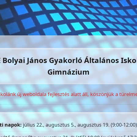
 Bolyai János Gyakorló Általános Isko
Gimnázium
skolánk új weboldala fejlesztés alatt áll, köszönjük a türelme
ti napok:
július 22., augusztus 5., augusztus 19. (9:00-12:00)