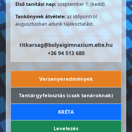
Első tanítási nap:
szeptember 1. (kedd)
Tankönyvek átvétele:
az időpontról
augusztusban adunk tájékoztatást.
titkarsag@bolyaigimnazium.elte.hu
+36 94 513 680
Versenyeredmények
Tantárgyfelosztás (csak tanároknak)
KRÉTA
Levelezés