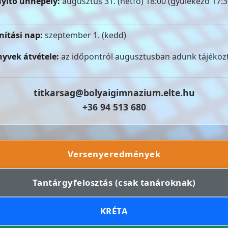
yitó ünnepély:
augusztus 31. (hétfő) 18:00 (gyülekező 17:3
nítási nap:
szeptember 1. (kedd)
yvek átvétele:
az időpontról augusztusban adunk tájékozt
titkarsag@bolyaigimnazium.elte.hu
+36 94 513 680
Versenyeredmények
Tantárgyfelosztás (csak tanároknak)
KRÉTA