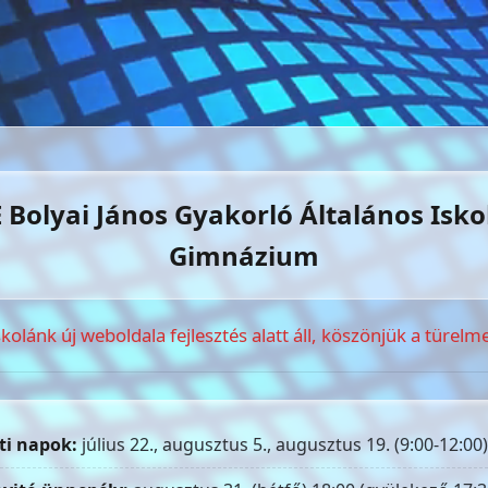
 Bolyai János Gyakorló Általános Isko
Gimnázium
skolánk új weboldala fejlesztés alatt áll, köszönjük a türelme
ti napok:
július 22., augusztus 5., augusztus 19. (9:00-12:00)