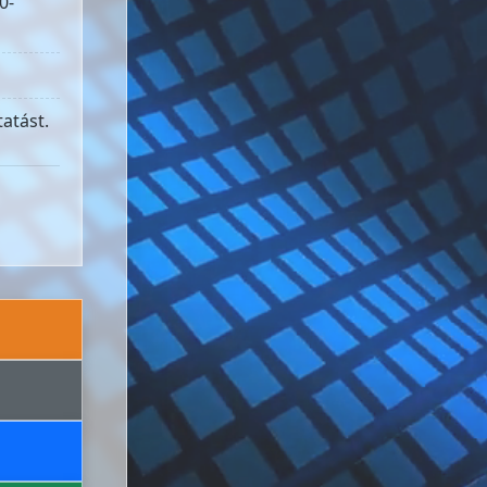
0-
atást.