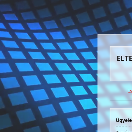
ELTE
I
Ügyele