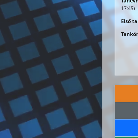
Tanévn
17:45)
Első ta
Tankön