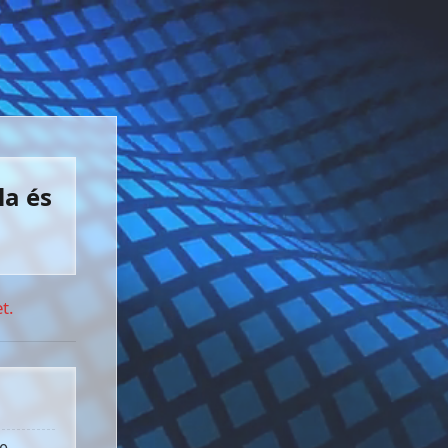
la és
t.