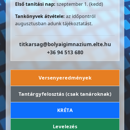
Első tanítási nap:
szeptember 1. (kedd)
Tankönyvek átvétele:
az időpontról
augusztusban adunk tájékoztatást.
titkarsag@bolyaigimnazium.elte.hu
+36 94 513 680
Versenyeredmények
Tantárgyfelosztás (csak tanároknak)
KRÉTA
Levelezés