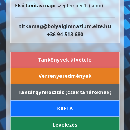
Első tanítási nap:
szeptember 1. (kedd)
titkarsag@bolyaigimnazium.elte.hu
+36 94 513 680
Tankönyvek átvétele
Versenyeredmények
Tantárgyfelosztás (csak tanároknak)
KRÉTA
Levelezés