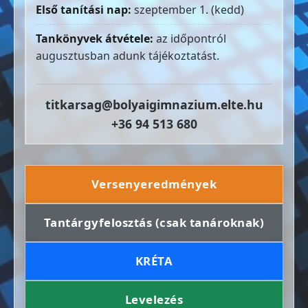
Első tanítási nap:
szeptember 1. (kedd)
Tankönyvek átvétele:
az időpontról
augusztusban adunk tájékoztatást.
titkarsag@bolyaigimnazium.elte.hu
+36 94 513 680
Versenyeredmények
Tantárgyfelosztás (csak tanároknak)
KRÉTA
Levelezés