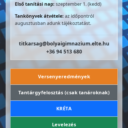
Első tanítási nap:
szeptember 1. (kedd)
Tankönyvek átvétele:
az időpontról
augusztusban adunk tájékoztatást.
titkarsag@bolyaigimnazium.elte.hu
+36 94 513 680
Versenyeredmények
Tantárgyfelosztás (csak tanároknak)
KRÉTA
Levelezés