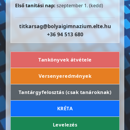
Első tanítási nap:
szeptember 1. (kedd)
titkarsag@bolyaigimnazium.elte.hu
+36 94 513 680
Tankönyvek átvétele
Versenyeredmények
Tantárgyfelosztás (csak tanároknak)
KRÉTA
Levelezés