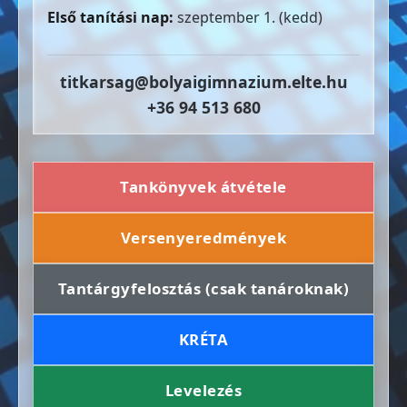
Első tanítási nap:
szeptember 1. (kedd)
titkarsag@bolyaigimnazium.elte.hu
+36 94 513 680
Tankönyvek átvétele
Versenyeredmények
Tantárgyfelosztás (csak tanároknak)
KRÉTA
Levelezés