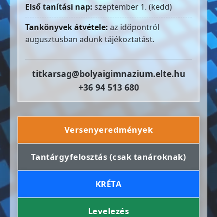
Első tanítási nap:
szeptember 1. (kedd)
Tankönyvek átvétele:
az időpontról
augusztusban adunk tájékoztatást.
titkarsag@bolyaigimnazium.elte.hu
+36 94 513 680
Versenyeredmények
Tantárgyfelosztás (csak tanároknak)
KRÉTA
Levelezés