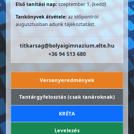
Első tanítási nap:
szeptember 1. (kedd)
Tankönyvek átvétele:
az időpontról
augusztusban adunk tájékoztatást.
titkarsag@bolyaigimnazium.elte.hu
+36 94 513 680
Versenyeredmények
Tantárgyfelosztás (csak tanároknak)
KRÉTA
Levelezés