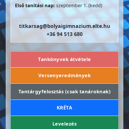
Első tanítási nap:
szeptember 1. (kedd)
titkarsag@bolyaigimnazium.elte.hu
+36 94 513 680
Tankönyvek átvétele
Versenyeredmények
Tantárgyfelosztás (csak tanároknak)
KRÉTA
Levelezés