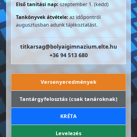
Első tanítási nap:
szeptember 1. (kedd)
Tankönyvek átvétele:
az időpontról
augusztusban adunk tájékoztatást.
titkarsag@bolyaigimnazium.elte.hu
+36 94 513 680
Versenyeredmények
Tantárgyfelosztás (csak tanároknak)
KRÉTA
Levelezés