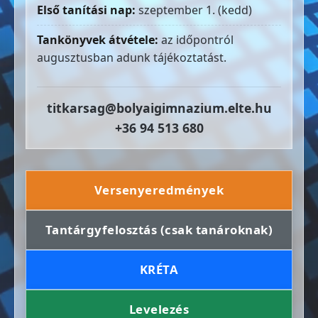
Első tanítási nap:
szeptember 1. (kedd)
Tankönyvek átvétele:
az időpontról
augusztusban adunk tájékoztatást.
titkarsag@bolyaigimnazium.elte.hu
+36 94 513 680
Versenyeredmények
Tantárgyfelosztás (csak tanároknak)
KRÉTA
Levelezés