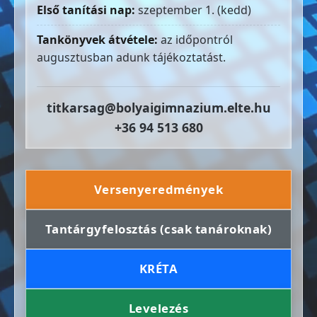
Első tanítási nap:
szeptember 1. (kedd)
Tankönyvek átvétele:
az időpontról
augusztusban adunk tájékoztatást.
titkarsag@bolyaigimnazium.elte.hu
+36 94 513 680
Versenyeredmények
Tantárgyfelosztás (csak tanároknak)
KRÉTA
Levelezés