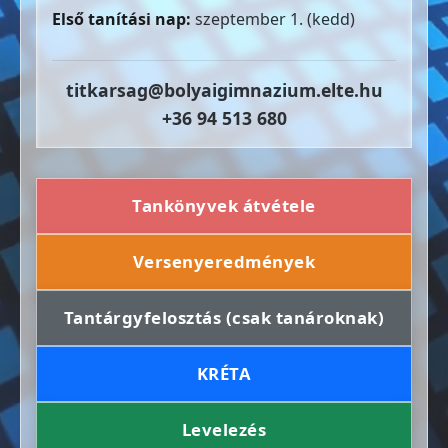
Első tanítási nap:
szeptember 1. (kedd)
titkarsag@bolyaigimnazium.elte.hu
+36 94 513 680
Tankönyvek átvétele
Versenyeredmények
Tantárgyfelosztás (csak tanároknak)
KRÉTA
Levelezés