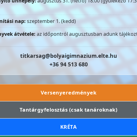
yitó ünnepély:
augusztus 31. (hétfő) 18:00 (gyülekező 17:3
nítási nap:
szeptember 1. (kedd)
yvek átvétele:
az időpontról augusztusban adunk tájékozt
titkarsag@bolyaigimnazium.elte.hu
+36 94 513 680
Versenyeredmények
Tantárgyfelosztás (csak tanároknak)
KRÉTA