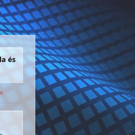
la és
t.