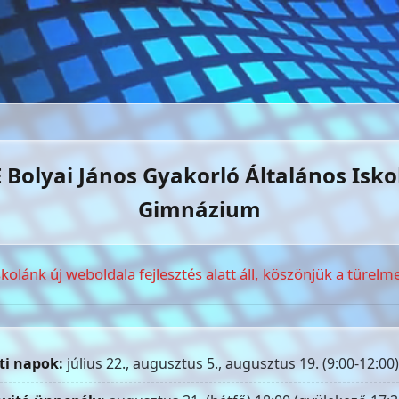
 Bolyai János Gyakorló Általános Isko
Gimnázium
skolánk új weboldala fejlesztés alatt áll, köszönjük a türelme
ti napok:
július 22., augusztus 5., augusztus 19. (9:00-12:00)