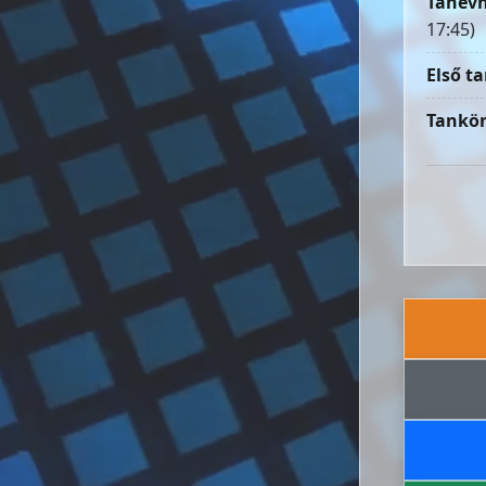
Tanévn
17:45)
Első ta
Tankön