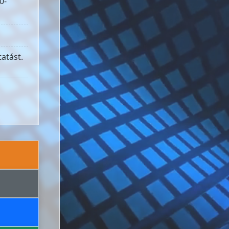
0-
atást.