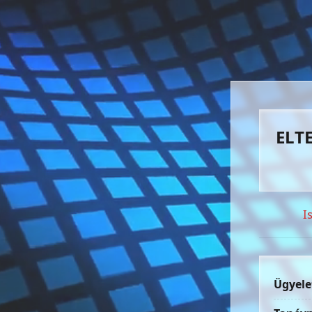
ELTE
I
Ügyele