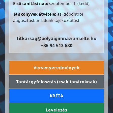
Első tanítási nap:
szeptember 1. (kedd)
Tankönyvek átvétele:
az időpontról
augusztusban adunk tájékoztatást.
titkarsag@bolyaigimnazium.elte.hu
+36 94 513 680
Versenyeredmények
Tantárgyfelosztás (csak tanároknak)
KRÉTA
Levelezés