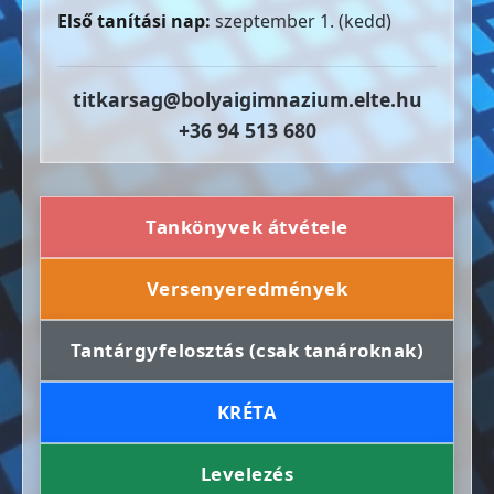
Első tanítási nap:
szeptember 1. (kedd)
titkarsag@bolyaigimnazium.elte.hu
+36 94 513 680
Tankönyvek átvétele
Versenyeredmények
Tantárgyfelosztás (csak tanároknak)
KRÉTA
Levelezés