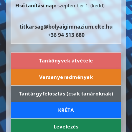
Első tanítási nap:
szeptember 1. (kedd)
titkarsag@bolyaigimnazium.elte.hu
+36 94 513 680
Tankönyvek átvétele
Versenyeredmények
Tantárgyfelosztás (csak tanároknak)
KRÉTA
Levelezés