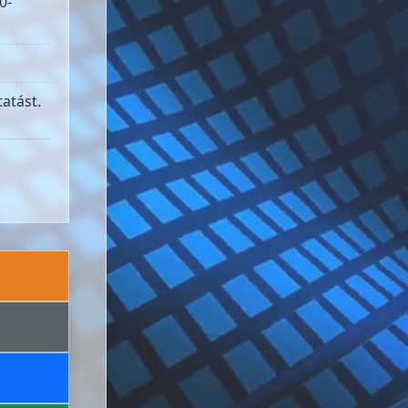
0-
atást.