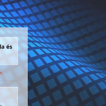
la és
t.