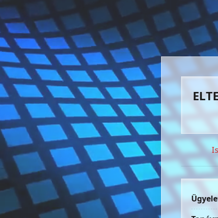
ELTE
I
Ügyele