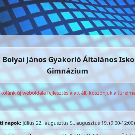
 Bolyai János Gyakorló Általános Isko
Gimnázium
skolánk új weboldala fejlesztés alatt áll, köszönjük a türelme
ti napok:
július 22., augusztus 5., augusztus 19. (9:00-12:00)