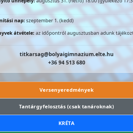
yitó ünnepély:
augusztus 31. (hétfő) 18:00 (gyülekező 17:3
nítási nap:
szeptember 1. (kedd)
yvek átvétele:
az időpontról augusztusban adunk tájékozt
titkarsag@bolyaigimnazium.elte.hu
+36 94 513 680
Versenyeredmények
Tantárgyfelosztás (csak tanároknak)
KRÉTA