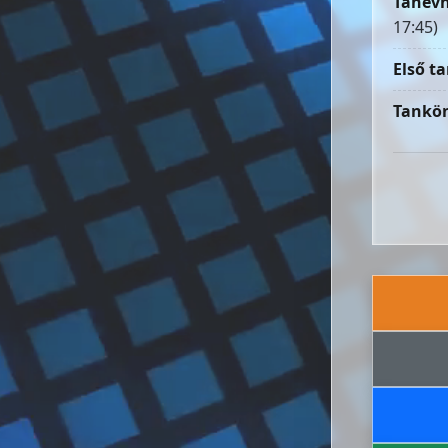
Tanévn
17:45)
Első ta
Tankön