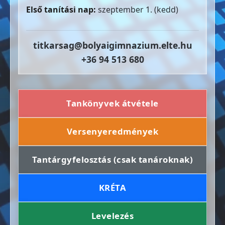
Első tanítási nap:
szeptember 1. (kedd)
titkarsag@bolyaigimnazium.elte.hu
+36 94 513 680
Tankönyvek átvétele
Versenyeredmények
Tantárgyfelosztás (csak tanároknak)
KRÉTA
Levelezés