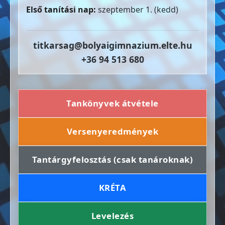
Első tanítási nap:
szeptember 1. (kedd)
titkarsag@bolyaigimnazium.elte.hu
+36 94 513 680
Tankönyvek átvétele
Versenyeredmények
Tantárgyfelosztás (csak tanároknak)
KRÉTA
Levelezés