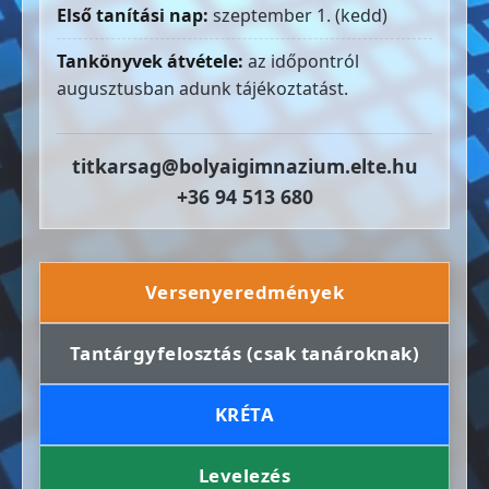
Első tanítási nap:
szeptember 1. (kedd)
Tankönyvek átvétele:
az időpontról
augusztusban adunk tájékoztatást.
titkarsag@bolyaigimnazium.elte.hu
+36 94 513 680
Versenyeredmények
Tantárgyfelosztás (csak tanároknak)
KRÉTA
Levelezés