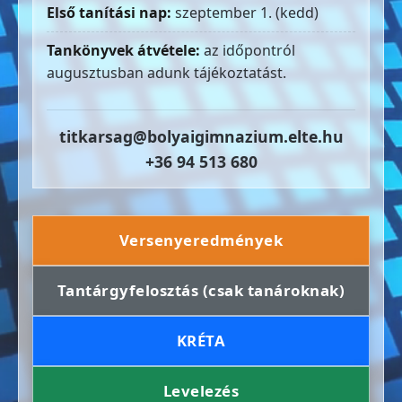
Első tanítási nap:
szeptember 1. (kedd)
Tankönyvek átvétele:
az időpontról
augusztusban adunk tájékoztatást.
titkarsag@bolyaigimnazium.elte.hu
+36 94 513 680
Versenyeredmények
Tantárgyfelosztás (csak tanároknak)
KRÉTA
Levelezés