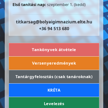
Első tanítási nap:
szeptember 1. (kedd)
titkarsag@bolyaigimnazium.elte.hu
+36 94 513 680
Tankönyvek átvétele
Versenyeredmények
Tantárgyfelosztás (csak tanároknak)
KRÉTA
Levelezés