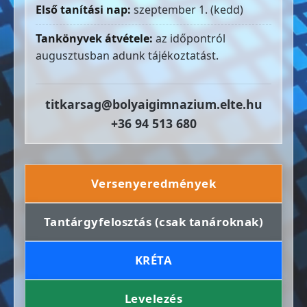
Első tanítási nap:
szeptember 1. (kedd)
Tankönyvek átvétele:
az időpontról
augusztusban adunk tájékoztatást.
titkarsag@bolyaigimnazium.elte.hu
+36 94 513 680
Versenyeredmények
Tantárgyfelosztás (csak tanároknak)
KRÉTA
Levelezés