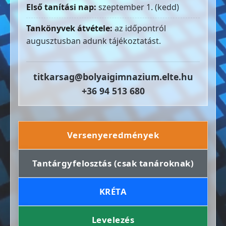
Első tanítási nap:
szeptember 1. (kedd)
Tankönyvek átvétele:
az időpontról
augusztusban adunk tájékoztatást.
titkarsag@bolyaigimnazium.elte.hu
+36 94 513 680
Versenyeredmények
Tantárgyfelosztás (csak tanároknak)
KRÉTA
Levelezés