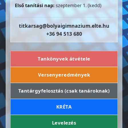
Első tanítási nap:
szeptember 1. (kedd)
titkarsag@bolyaigimnazium.elte.hu
+36 94 513 680
Tankönyvek átvétele
Versenyeredmények
Tantárgyfelosztás (csak tanároknak)
KRÉTA
Levelezés