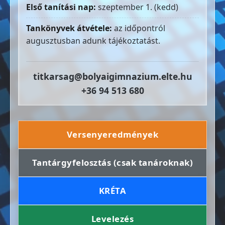
Első tanítási nap:
szeptember 1. (kedd)
Tankönyvek átvétele:
az időpontról
augusztusban adunk tájékoztatást.
titkarsag@bolyaigimnazium.elte.hu
+36 94 513 680
Versenyeredmények
Tantárgyfelosztás (csak tanároknak)
KRÉTA
Levelezés