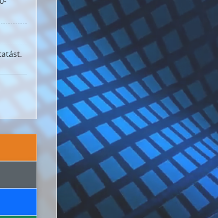
0-
atást.