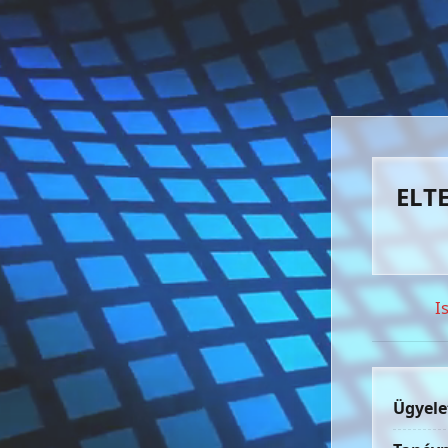
ELTE
I
Ügyele