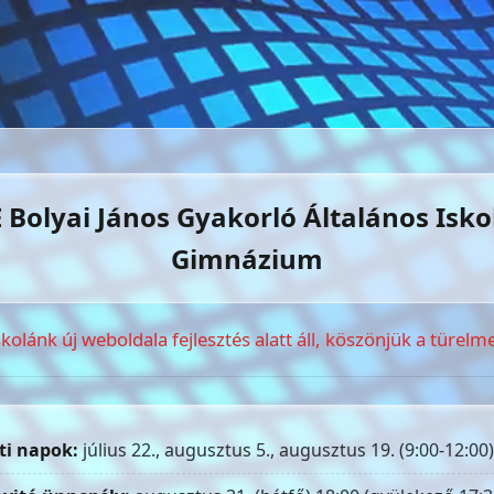
 Bolyai János Gyakorló Általános Isko
Gimnázium
skolánk új weboldala fejlesztés alatt áll, köszönjük a türelme
ti napok:
július 22., augusztus 5., augusztus 19. (9:00-12:00)