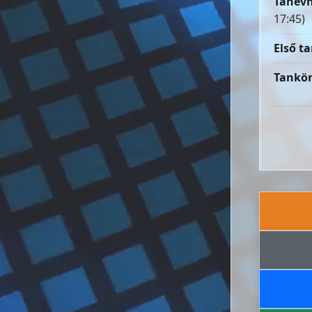
Tanévn
17:45)
Első ta
Tankön