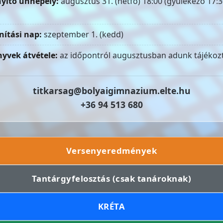
yitó ünnepély:
augusztus 31. (hétfő) 18:00 (gyülekező 17:3
nítási nap:
szeptember 1. (kedd)
yvek átvétele:
az időpontról augusztusban adunk tájékozt
titkarsag@bolyaigimnazium.elte.hu
+36 94 513 680
Versenyeredmények
Tantárgyfelosztás (csak tanároknak)
KRÉTA