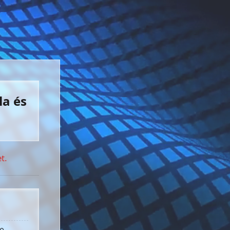
la és
t.