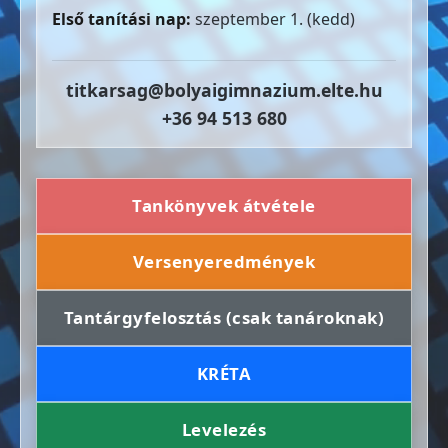
Első tanítási nap:
szeptember 1. (kedd)
titkarsag@bolyaigimnazium.elte.hu
+36 94 513 680
Tankönyvek átvétele
Versenyeredmények
Tantárgyfelosztás (csak tanároknak)
KRÉTA
Levelezés