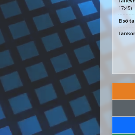
Tanévn
17:45)
Első ta
Tankön