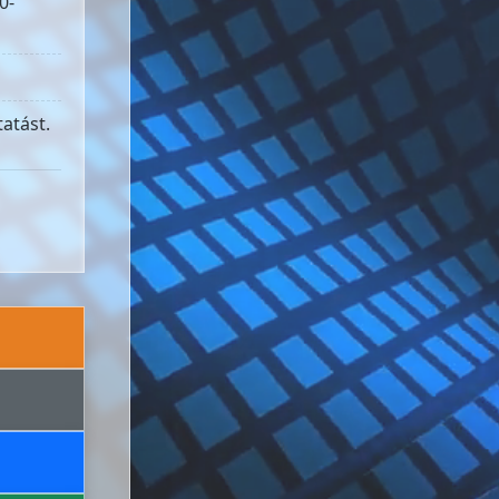
0-
atást.