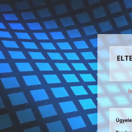
ELTE
I
Ügyele