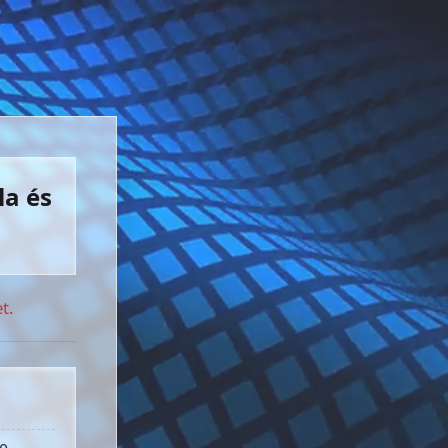
la és
t.