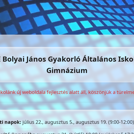
 Bolyai János Gyakorló Általános Isko
Gimnázium
skolánk új weboldala fejlesztés alatt áll, köszönjük a türelme
ti napok:
július 22., augusztus 5., augusztus 19. (9:00-12:00)