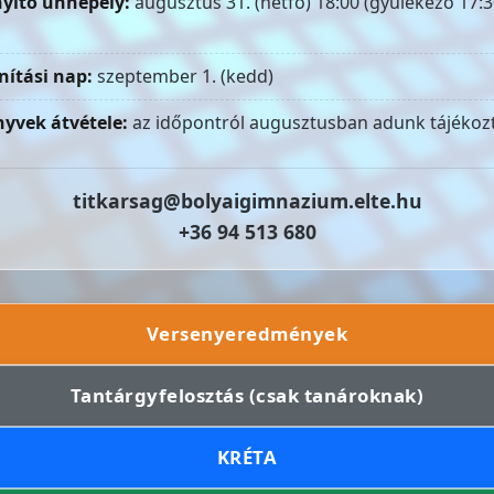
yitó ünnepély:
augusztus 31. (hétfő) 18:00 (gyülekező 17:3
nítási nap:
szeptember 1. (kedd)
yvek átvétele:
az időpontról augusztusban adunk tájékozt
titkarsag@bolyaigimnazium.elte.hu
+36 94 513 680
Versenyeredmények
Tantárgyfelosztás (csak tanároknak)
KRÉTA