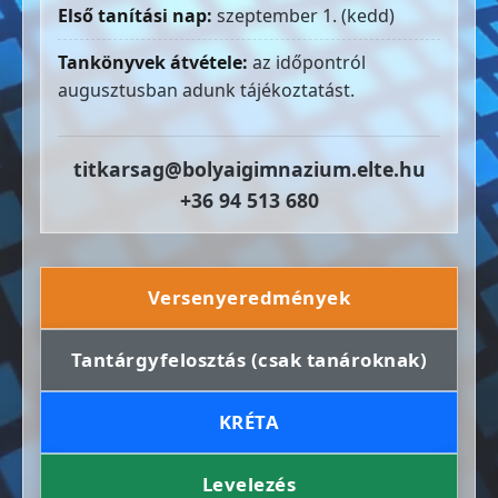
Első tanítási nap:
szeptember 1. (kedd)
Tankönyvek átvétele:
az időpontról
augusztusban adunk tájékoztatást.
titkarsag@bolyaigimnazium.elte.hu
+36 94 513 680
Versenyeredmények
Tantárgyfelosztás (csak tanároknak)
KRÉTA
Levelezés