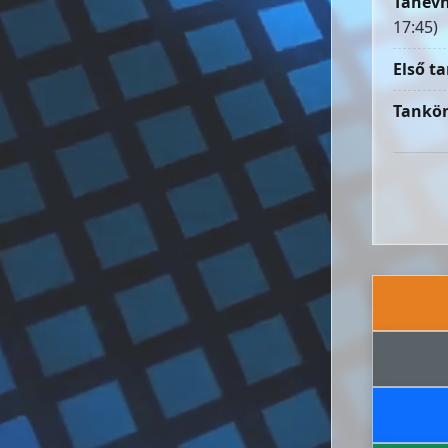
Tanévn
17:45)
Első ta
Tankön