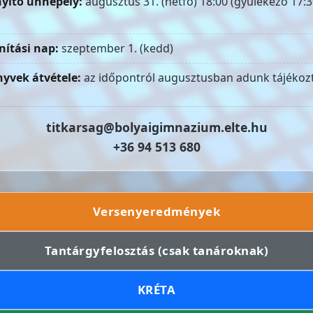
yitó ünnepély:
augusztus 31. (hétfő) 18:00 (gyülekező 17:3
nítási nap:
szeptember 1. (kedd)
yvek átvétele:
az időpontról augusztusban adunk tájékozt
titkarsag@bolyaigimnazium.elte.hu
+36 94 513 680
Versenyeredmények
Tantárgyfelosztás (csak tanároknak)
KRÉTA