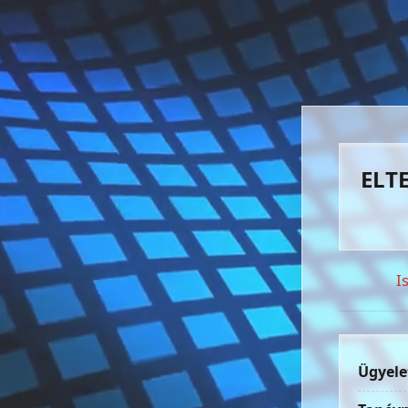
ELTE
I
Ügyele