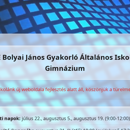
 Bolyai János Gyakorló Általános Isko
Gimnázium
skolánk új weboldala fejlesztés alatt áll, köszönjük a türelme
ti napok:
július 22., augusztus 5., augusztus 19. (9:00-12:00)