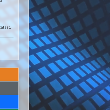
0-
atást.