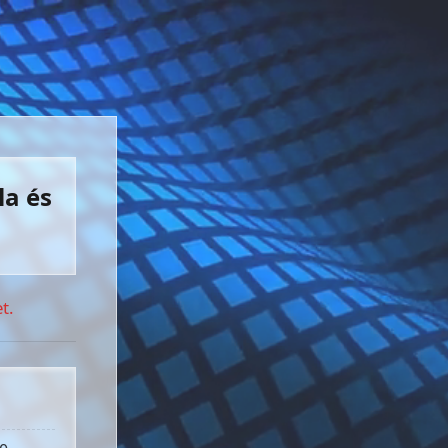
la és
t.