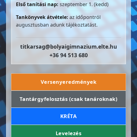
Első tanítási nap:
szeptember 1. (kedd)
Tankönyvek átvétele:
az időpontról
augusztusban adunk tájékoztatást.
titkarsag@bolyaigimnazium.elte.hu
+36 94 513 680
Versenyeredmények
Tantárgyfelosztás (csak tanároknak)
KRÉTA
Levelezés