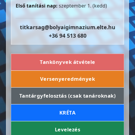
Első tanítási nap:
szeptember 1. (kedd)
titkarsag@bolyaigimnazium.elte.hu
+36 94 513 680
Tankönyvek átvétele
Versenyeredmények
Tantárgyfelosztás (csak tanároknak)
KRÉTA
Levelezés