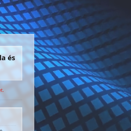
la és
t.