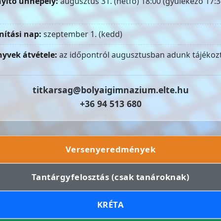
yitó ünnepély:
augusztus 31. (hétfő) 18:00 (gyülekező 17:3
nítási nap:
szeptember 1. (kedd)
yvek átvétele:
az időpontról augusztusban adunk tájékozt
titkarsag@bolyaigimnazium.elte.hu
+36 94 513 680
Versenyeredmények
Tantárgyfelosztás (csak tanároknak)
KRÉTA