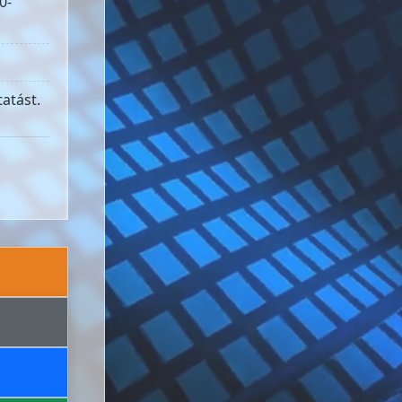
0-
atást.