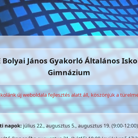
 Bolyai János Gyakorló Általános Isko
Gimnázium
skolánk új weboldala fejlesztés alatt áll, köszönjük a türelme
ti napok:
július 22., augusztus 5., augusztus 19. (9:00-12:00)