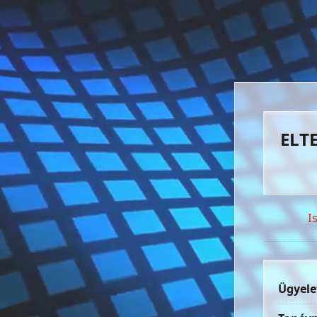
ELTE
I
Ügyele