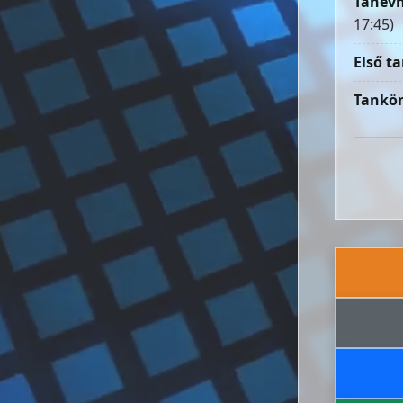
Tanévn
17:45)
Első ta
Tankön