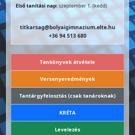
Első tanítási nap:
szeptember 1. (kedd)
titkarsag@bolyaigimnazium.elte.hu
+36 94 513 680
Tankönyvek átvétele
Versenyeredmények
Tantárgyfelosztás (csak tanároknak)
KRÉTA
Levelezés