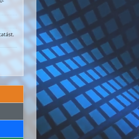
0-
atást.