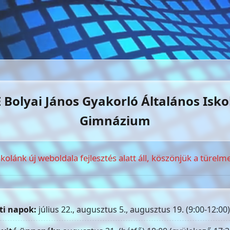
 Bolyai János Gyakorló Általános Isko
Gimnázium
skolánk új weboldala fejlesztés alatt áll, köszönjük a türelme
ti napok:
július 22., augusztus 5., augusztus 19. (9:00-12:00)