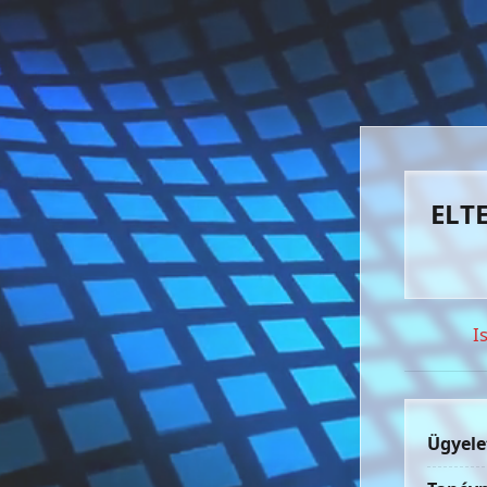
ELTE
I
Ügyele