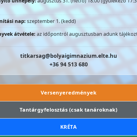
yitó ünnepély:
augusztus 31. (hétfő) 18:00 (gyülekező 17:3
nítási nap:
szeptember 1. (kedd)
yvek átvétele:
az időpontról augusztusban adunk tájékozt
titkarsag@bolyaigimnazium.elte.hu
+36 94 513 680
Versenyeredmények
Tantárgyfelosztás (csak tanároknak)
KRÉTA