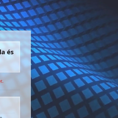
la és
t.