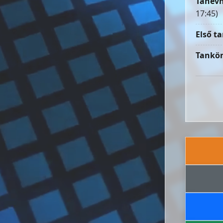
Tanévn
17:45)
Első ta
Tankön