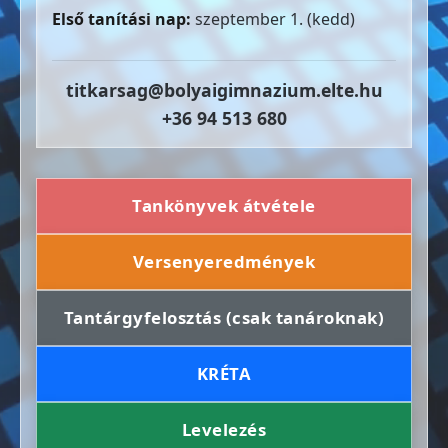
Első tanítási nap:
szeptember 1. (kedd)
titkarsag@bolyaigimnazium.elte.hu
+36 94 513 680
Tankönyvek átvétele
Versenyeredmények
Tantárgyfelosztás (csak tanároknak)
KRÉTA
Levelezés