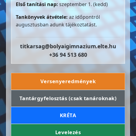
Első tanítási nap:
szeptember 1. (kedd)
Tankönyvek átvétele:
az időpontról
augusztusban adunk tájékoztatást.
titkarsag@bolyaigimnazium.elte.hu
+36 94 513 680
Versenyeredmények
Tantárgyfelosztás (csak tanároknak)
KRÉTA
Levelezés