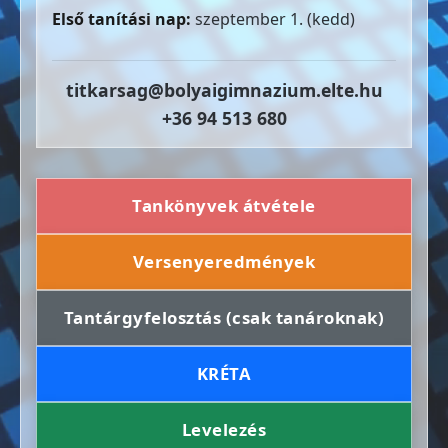
Első tanítási nap:
szeptember 1. (kedd)
titkarsag@bolyaigimnazium.elte.hu
+36 94 513 680
Tankönyvek átvétele
Versenyeredmények
Tantárgyfelosztás (csak tanároknak)
KRÉTA
Levelezés