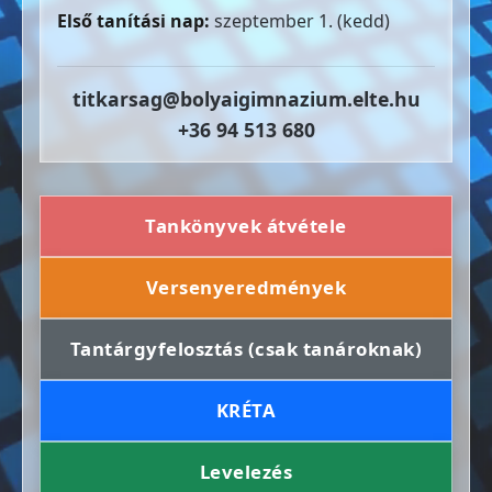
Első tanítási nap:
szeptember 1. (kedd)
titkarsag@bolyaigimnazium.elte.hu
+36 94 513 680
Tankönyvek átvétele
Versenyeredmények
Tantárgyfelosztás (csak tanároknak)
KRÉTA
Levelezés