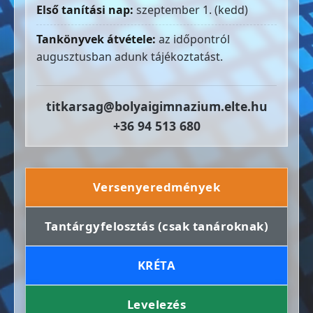
Első tanítási nap:
szeptember 1. (kedd)
Tankönyvek átvétele:
az időpontról
augusztusban adunk tájékoztatást.
titkarsag@bolyaigimnazium.elte.hu
+36 94 513 680
Versenyeredmények
Tantárgyfelosztás (csak tanároknak)
KRÉTA
Levelezés