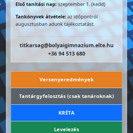
Első tanítási nap:
szeptember 1. (kedd)
Tankönyvek átvétele:
az időpontról
augusztusban adunk tájékoztatást.
titkarsag@bolyaigimnazium.elte.hu
+36 94 513 680
Versenyeredmények
Tantárgyfelosztás (csak tanároknak)
KRÉTA
Levelezés