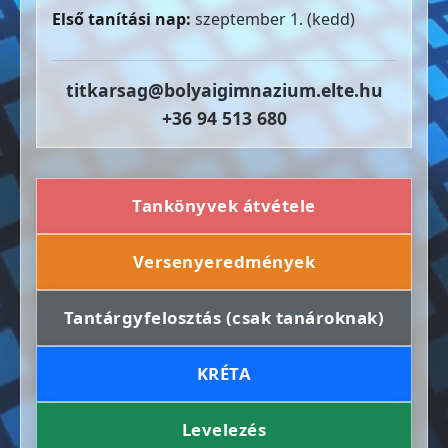
Első tanítási nap:
szeptember 1. (kedd)
titkarsag@bolyaigimnazium.elte.hu
+36 94 513 680
Tankönyvek átvétele
Versenyeredmények
Tantárgyfelosztás (csak tanároknak)
KRÉTA
Levelezés