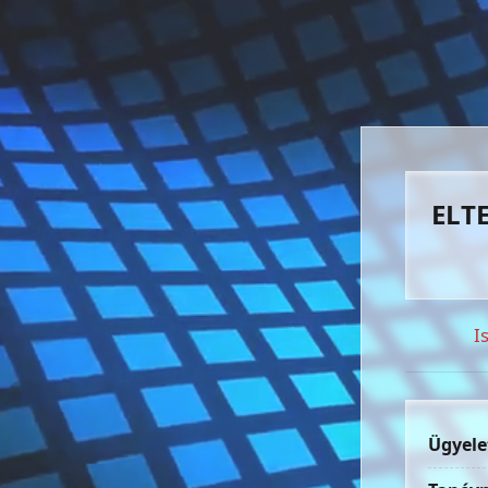
ELTE
I
Ügyele