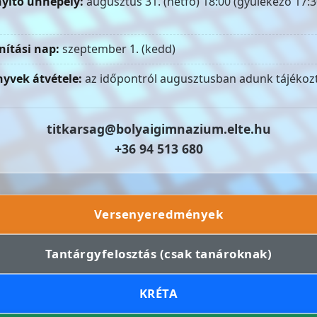
yitó ünnepély:
augusztus 31. (hétfő) 18:00 (gyülekező 17:3
nítási nap:
szeptember 1. (kedd)
yvek átvétele:
az időpontról augusztusban adunk tájékozt
titkarsag@bolyaigimnazium.elte.hu
+36 94 513 680
Versenyeredmények
Tantárgyfelosztás (csak tanároknak)
KRÉTA