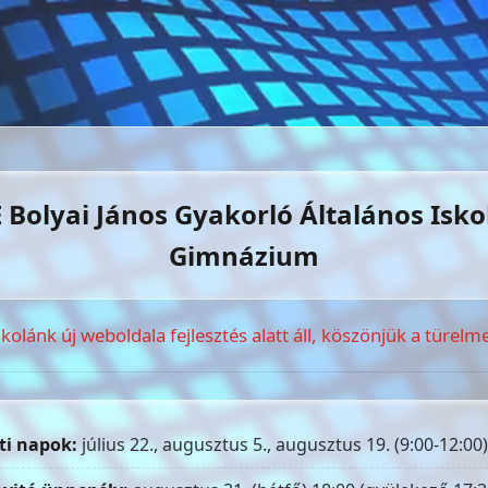
 Bolyai János Gyakorló Általános Isko
Gimnázium
skolánk új weboldala fejlesztés alatt áll, köszönjük a türelme
ti napok:
július 22., augusztus 5., augusztus 19. (9:00-12:00)