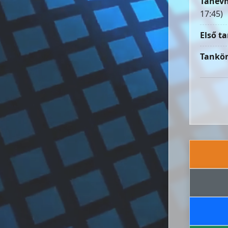
Tanévn
17:45)
Első ta
Tankön