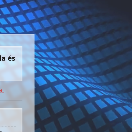
la és
t.