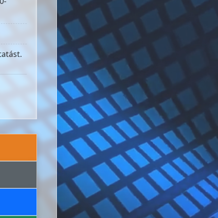
0-
atást.