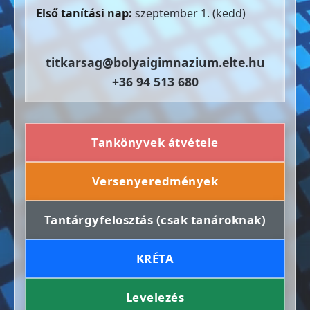
Első tanítási nap:
szeptember 1. (kedd)
titkarsag@bolyaigimnazium.elte.hu
+36 94 513 680
Tankönyvek átvétele
Versenyeredmények
Tantárgyfelosztás (csak tanároknak)
KRÉTA
Levelezés